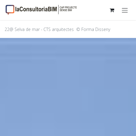
Skip to Content
22@ Selva de mar - CTS arquitectes
© Forma Disseny