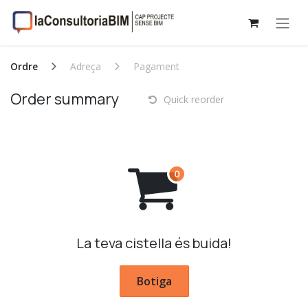
Skip to Content
Ordre
Adreça
Pagament
Order summary
Quick reorder
La teva cistella és buida!
Botiga