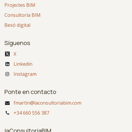
Projectes BIM
Consultoría BIM
Besó digital
Síguenos
X
Linkedin
Instagram
Ponte en contacto
fmartin@laconsultoriabim.com
+34 660 556 387
laConsultoriaBIM