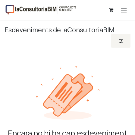
Skip to Content
Esdeveniments de laConsultoriaBIM
Encara no hi ha cap esdeveniment