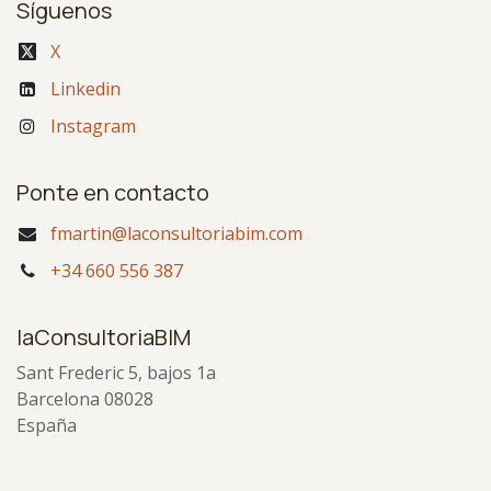
Síguenos
X
Linkedin
Instagram
Ponte en contacto
fmartin@laconsultoriabim.com
+34 660 556 387
laConsultoriaBIM
Sant Frederic 5, bajos 1a
Barcelona 08028
España